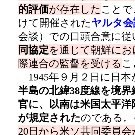
的評価
が存在した
ことで
けて開催された
ヤルタ会
会談）での口頭合意に従
同協定
を通じて朝鮮にお
際連合の監督を受ける
こ
1945年９月２日に日
半島の北緯38度線を境
官に、以南は米国太平洋
が規定された
のである。
20日から米ソ共同委員