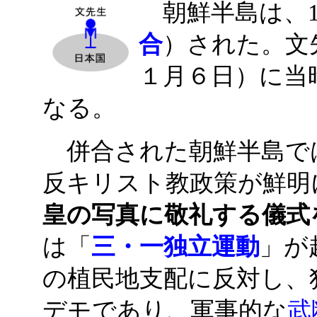
朝鮮半島は、1
合
）された。文先
１月６日）に当
なる。
併合された朝鮮半島で
反キリスト教政策が鮮明
皇の写真に敬礼する儀式
は「
三・一独立運動
」が
の植民地支配に反対し、
デモであり、軍事的な
武