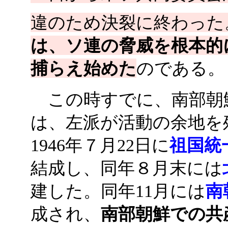
違のため決裂に終わった
は、ソ連の脅威を根本的に
捕らえ始めた
のである。
この時すでに、南部朝
は、左派が活動の余地を
1946年７月22日に
祖国統
結成し、同年８月末には
建した。同年11月には
南
成され、
南部朝鮮での共