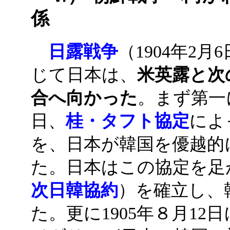
係
日露戦争
（1904年2月
じて日本は、
米英露と次
合へ向かった
。まず第一に
日、
桂・タフト協定
によ
を、日本が韓国を優越的
た。日本はこの協定を足
次日韓協約
）を確立し、
た。更に1905年８月12