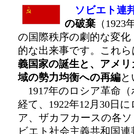
ソビエト連
の破棄
（192
の国際秩序の劇的な変化
的な出来事です。これら
義国家の誕生と、アメリ
域の勢力均衡への再編
と
1917年のロシア革命
経て、1922年12月30
ア、ザカフカースの各ソ
ビエト社会主義共和国連