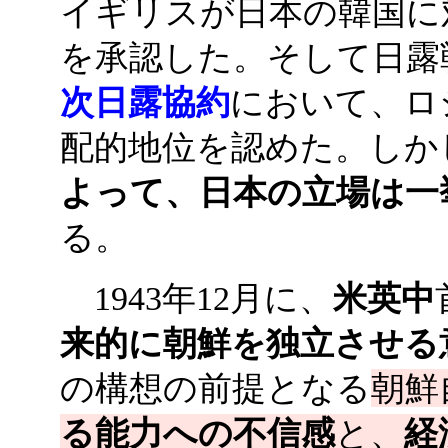
イギリスが日本の韓国に
を承認した。そして日露戦
次日露協約
において、ロ
配的地位を認めた。しか
よって、日本の立場は一
る。
1943年12月に、
米英中
来的に朝鮮を独立させる
の構想の前提となる
朝鮮
る能力への不信感
と、
経