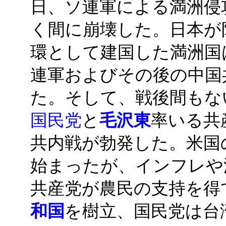
日、ソ連軍による満洲侵
く間に崩壊した。日本が
環として建国した満洲国
連軍およびその後の中国
た。そして、戦後間もない
国民党
と
毛沢東
率いる共
共内戦が勃発した。米国
始まったが、インフレや
共産党が農民の支持を得て
和国
を樹立、国民党は台