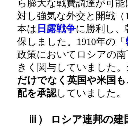
ら膨大な戦費調達が可能
対し強気な外交と開戦（1
本は
日露戦争
に勝利し、
保しました。1910年の「
政策においてロシアの南
きく関与していました。
だけでなく英国や米国も
配を承認
していました。
ⅲ） ロシア連邦の建