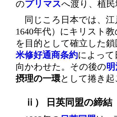
の
プリマス
へ渡り、植民
同じころ日本では、江戸幕
1640年代）にキリスト
を目的として確立した鎖国
米修好通商条約
によって
向かわせた。その後の
明
摂理の一環
として捲き起
ⅱ） 日英同盟の締結