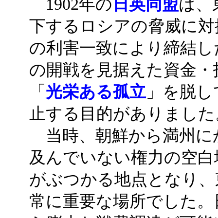
1902年の
日英同盟
は、
下するロシアの脅威に対
の利害一致により締結し
の開戦を見据えた資金・
「
光栄ある孤立
」を脱し
止する目的がありました
当時、朝鮮から満州に
及んでいない権力の空白
がぶつかる地点となり、
常に重要な場所でした。