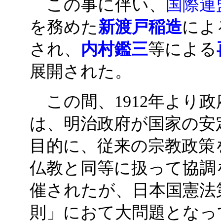
この事に伴い、
国際連
を務めた
新渡戸稲造
によ
され、
内村鑑三
等による
展開された。
この間、1912年より
は、明治政府が国家の安
目的に、従来の宗教政策
仏教と同等に扱って協調
催されたが、日本国憲法
則」におて大問題となって