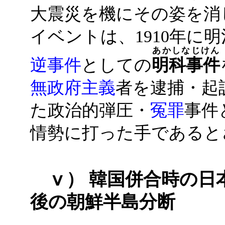
大震災を機にその姿を消
イベントは、1910年に
あかしなじけん
逆事件
としての
明科事件
無政府主義
者を逮捕・起
た政治的弾圧・
冤罪
事件
情勢に打った手であると
ⅴ） 韓国併合時の日
後の朝鮮半島分断