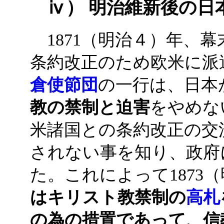
ⅳ） 明治維新後の日
1871（明治４）年、幕
条約改正のため欧米に派
倉使節団
の一行は、日本
教の禁制と迫害
をやめな
米諸国との条約改正の交
されない事を知り、政府
た。これによって1873
はキリスト教禁制の
高札
の為の措置であって、信