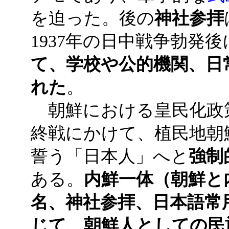
を迫った。後の
神社参拝
1937年の日中戦争勃発
て、学校や公的機関、日
れた
。
朝鮮における皇民化政
終戦にかけて、植民地朝
誓う「日本人」へと
強制
ある。
内鮮一体（朝鮮と
名、神社参拝、日本語常
じて、朝鮮人としての民