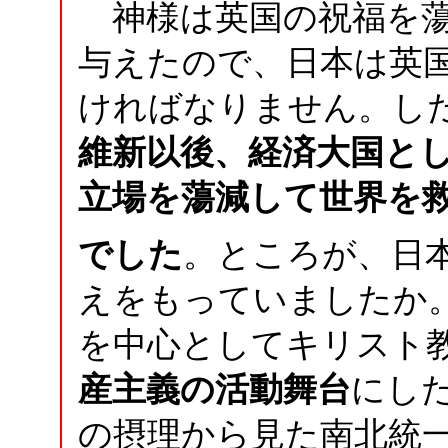
神様は英国の祝福を蕩
与えたので、日本は英
ければなりません。し
維新以後、経済大国と
立場を蕩減して世界を
でした
。ところが、日
えをもっていましたか
を中心としてキリスト
産主義の活動舞台
にし
の摂理から見た南北統一』